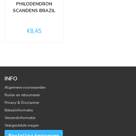
PHILODENDRON
SCANDENS BRAZIL
€8,45
INFO
Algemene voorwaarden
Ruilen en retourneren
Privacy & Disclaimer
Betaalinformatie
Verzendinformatie
Veelgestelde vragen
Bestelling herroepen