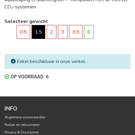
CO₂-systemen
Selecteer gewicht
0,5
1,5
2
3
3,5
6
Enkel beschikbaar in onze winkel.
OP VOORRAAD: 6
INFO
Algemene voorwaarden
Ruilen en retourneren
Privacy & Disclaimer