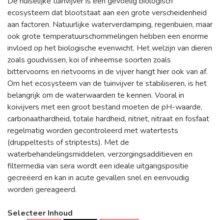
De huiselijke tuinvijver is een gevoelig biologisch
ecosysteem dat blootstaat aan een grote verscheidenheid
aan factoren. Natuurlijke waterverdamping, regenbuien, maar
ook grote temperatuurschommelingen hebben een enorme
invloed op het biologische evenwicht. Het welzijn van dieren
zoals goudvissen, koi of inheemse soorten zoals
bittervoorns en rietvoorns in de vijver hangt hier ook van af.
Om het ecosysteem van de tuinvijver te stabiliseren, is het
belangrijk om de waterwaarden te kennen. Vooral in
koivijvers met een groot bestand moeten de pH-waarde,
carbonaathardheid, totale hardheid, nitriet, nitraat en fosfaat
regelmatig worden gecontroleerd met watertests
(druppeltests of striptests). Met de
waterbehandelingsmiddelen, verzorgingsadditieven en
filtermedia van sera wordt een ideale uitgangspositie
gecreëerd en kan in acute gevallen snel en eenvoudig
worden gereageerd.
Selecteer Inhoud