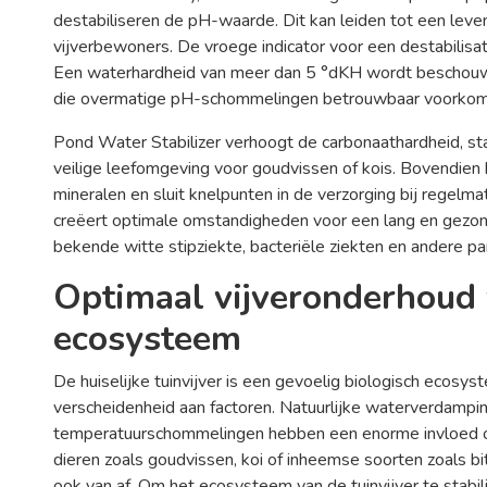
destabiliseren de pH-waarde. Dit kan leiden tot een lev
vijverbewoners. De vroege indicator voor een destabilisa
Een waterhardheid van meer dan 5 °dKH wordt beschouwd
die overmatige pH-schommelingen betrouwbaar voorkom
Pond Water Stabilizer verhoogt de carbonaathardheid, st
veilige leefomgeving voor goudvissen of kois. Bovendien
mineralen en sluit knelpunten in de verzorging bij regelma
creëert optimale omstandigheden voor een lang en gezond
bekende witte stipziekte, bacteriële ziekten en andere pa
Optimaal vijveronderhoud
ecosysteem
De huiselijke tuinvijver is een gevoelig biologisch ecosy
verscheidenheid aan factoren. Natuurlijke waterverdampi
temperatuurschommelingen hebben een enorme invloed op
dieren zoals goudvissen, koi of inheemse soorten zoals bit
ook van af. Om het ecosysteem van de tuinvijver te stabil