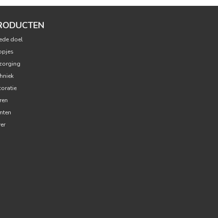
RODUCTEN
ede doel
opjes
zorging
hniek
oratie
ren
nten
ver