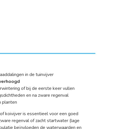
addalingen in de tuinvijver
verhoogd
wintering of bij de eerste keer vullen
ngsdichtheden en na zware regenval
n planten
 of koivijver is essentieel voor een goed
zware regenval of zacht startwater (lage
opulatie beïnvloeden de waterwaarden en