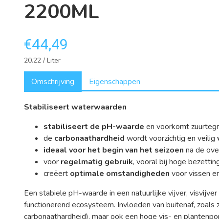
2200ML
€44,49
20.22 / Liter
Omschrijving
Eigenschappen
Stabiliseert waterwaarden
stabiliseert de pH-waarde
en voorkomt zuurtegra
de
carbonaathardheid
wordt voorzichtig en veilig
ideaal voor het begin van het seizoen
na de over
voor
regelmatig gebruik
, vooral bij hoge bezetti
creëert
optimale omstandigheden
voor vissen e
Een stabiele pH-waarde in een natuurlijke vijver, visvijver
functionerend ecosysteem. Invloeden van buitenaf, zoals 
carbonaathardheid), maar ook een hoge vis- en plantenp