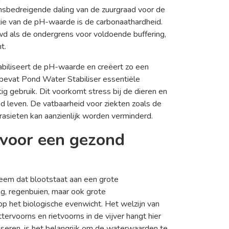
ensbedreigende daling van de zuurgraad voor de
tie van de pH-waarde is de carbonaathardheid.
 als de ondergrens voor voldoende buffering,
t.
abiliseert de pH-waarde en creëert zo een
 bevat Pond Water Stabiliser essentiële
tig gebruik. Dit voorkomt stress bij de dieren en
 leven. De vatbaarheid voor ziekten zoals de
rasieten kan aanzienlijk worden verminderd.
 voor een gezond
steem dat blootstaat aan een grote
ng, regenbuien, maar ook grote
 het biologische evenwicht. Het welzijn van
tervoorns en rietvoorns in de vijver hangt hier
iseren, is het belangrijk om de waterwaarden te